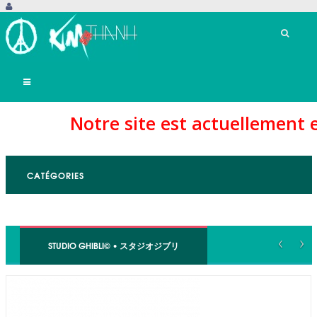
Basculer
la
navigation
re site est actuellement en mainten
CATÉGORIES
‹
›
STUDIO GHIBLI© • スタジオジブリ