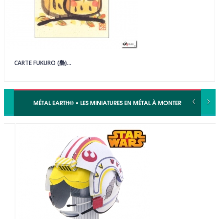
CARTE FUKURO (梟)...
‹
›
MÉTAL EARTH© • LES MINIATURES EN MÉTAL À MONTER