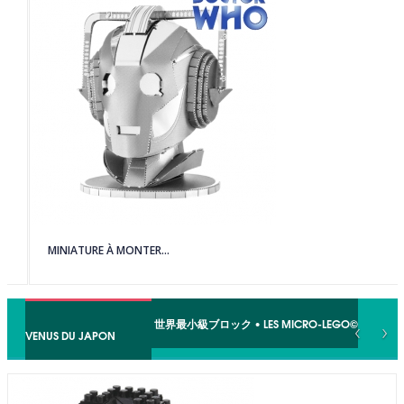
MINIATURE À MONTER...
NANOBLOCKS© • 世界最小級ブロック • LES MICRO-LEGO©
‹
›
VENUS DU JAPON