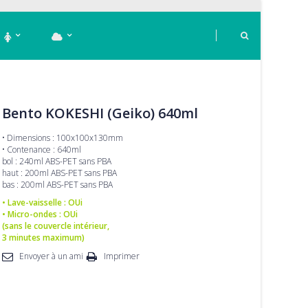
Bento KOKESHI (Geiko) 640ml
• Dimensions : 100x100x130mm
• Contenance : 640ml
bol : 240ml ABS-PET sans PBA
haut : 200ml ABS-PET sans PBA
bas : 200ml ABS-PET sans PBA
• Lave-vaisselle : OUi
• Micro-ondes : OUi
(sans le couvercle intérieur,
3 minutes maximum)
Envoyer à un ami
Imprimer