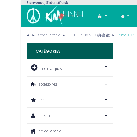
Bienvenue,
S'identifier
►
art de la table
►
BOīTES ā BƏNTO (弁当箱)
►
Bento KOKES
CATÉGORIES
nos marques
accessoires
armes
artisanat
art de la table