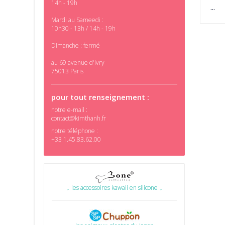
14h - 19h
...
Mardi au Sameedi :
10h30 - 13h / 14h - 19h
Dimanche : fermé
au 69 avenue d'Ivry
75013 Paris
pour tout renseignement :
notre e-mail :
contact@kimthanh.fr
notre téléphone :
+33 1.45.83.62.00
۔ les accessoires kawaii en silicone ۔