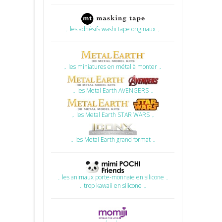
۔ les adhésifs washi tape originaux ۔
۔ les miniatures en métal à monter ۔
۔ les Metal Earth AVENGERS ۔
۔ les Metal Earth STAR WARS ۔
۔ les Metal Earth grand format ۔
۔ les animaux porte-monnaie en silicone ۔
۔ trop kawaii en silicone ۔