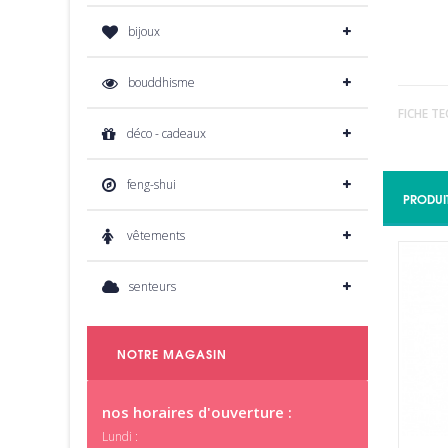
bijoux
bouddhisme
FICHE T
déco - cadeaux
feng-shui
PRODUI
vêtements
senteurs
NOTRE MAGASIN
nos horaires d'ouverture :
Lundi :