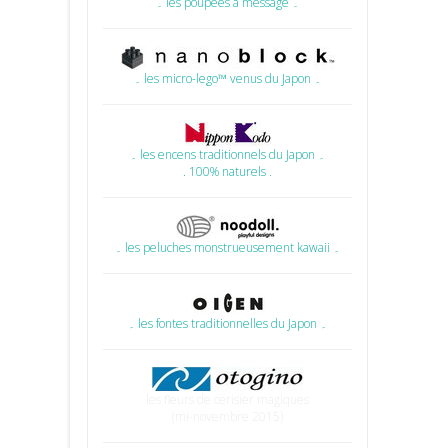
۔ les poupées à message ۔
۔ les micro-lego™ venus du Japon ۔
۔ les encens traditionnels du Japon ۔
. 100% naturels .
۔ les peluches monstrueusement kawaii ۔
۔ les fontes traditionnelles du Japon ۔
les fleurs de cerisier magiques
(mi-novembre 2015)