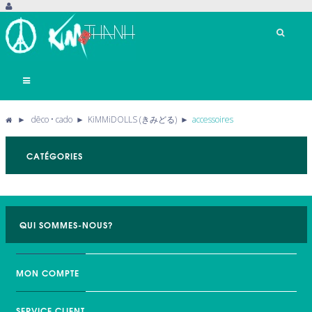
Basculer
la
navigation
►
dēco • cado
►
KiMMiDOLLS (きみどる)
►
accessoires
CATÉGORIES
QUI SOMMES-NOUS?
MON COMPTE
SERVICE CLIENT