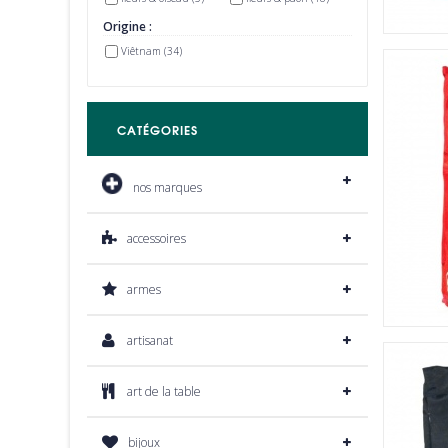
Origine :
Viêtnam
(34)
CATÉGORIES
nos marques
accessoires
armes
artisanat
art de la table
bijoux