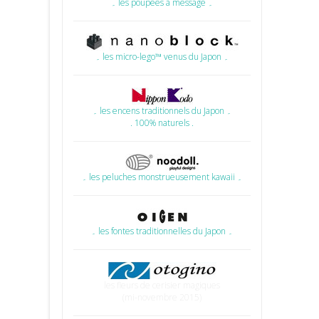
۔ les poupées à message ۔
۔ les micro-lego™ venus du Japon ۔
۔ les encens traditionnels du Japon ۔
. 100% naturels .
۔ les peluches monstrueusement kawaii ۔
۔ les fontes traditionnelles du Japon ۔
les fleurs de cerisier magiques
(mi-novembre 2015)