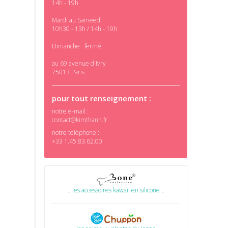
14h - 19h
Mardi au Sameedi :
10h30 - 13h / 14h - 19h
Dimanche : fermé
au 69 avenue d'Ivry
75013 Paris
pour tout renseignement :
notre e-mail :
contact@kimthanh.fr
notre téléphone :
+33 1.45.83.62.00
۔ les accessoires kawaii en silicone ۔