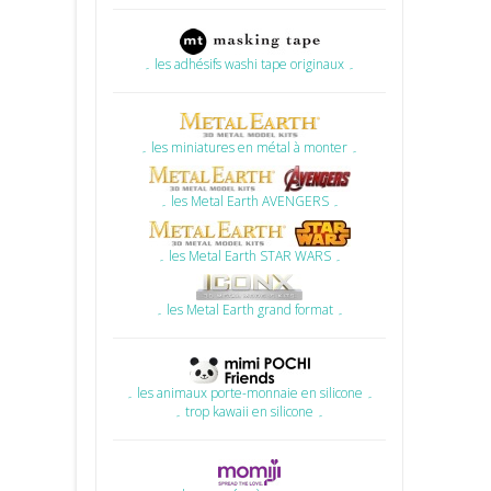
۔ les adhésifs washi tape originaux ۔
۔ les miniatures en métal à monter ۔
۔ les Metal Earth AVENGERS ۔
۔ les Metal Earth STAR WARS ۔
۔ les Metal Earth grand format ۔
۔ les animaux porte-monnaie en silicone ۔
۔ trop kawaii en silicone ۔