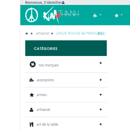
Bienvenue,
S'identifier
►
artisanat
►
LAQUE ROUGE de PéKiN (剔紅)
CATÉGORIES
nos marques
accessoires
armes
artisanat
art de la table