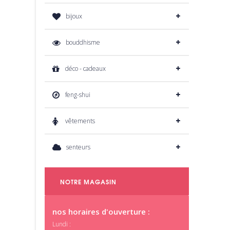
bijoux
bouddhisme
déco - cadeaux
feng-shui
vêtements
senteurs
NOTRE MAGASIN
nos horaires d'ouverture :
Lundi :