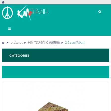
Basculer
la
navigation
►
artisanat
►
HiMiTSU-BAKO (秘密箱)
►
2,5 sun (7,6cm)
CATÉGORIES