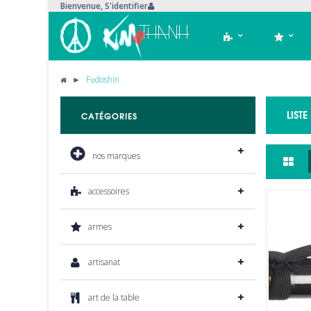
Bienvenue,
S'identifier
►
Fudoshin
LIST
CATÉGORIES
nos marques
accessoires
armes
artisanat
art de la table