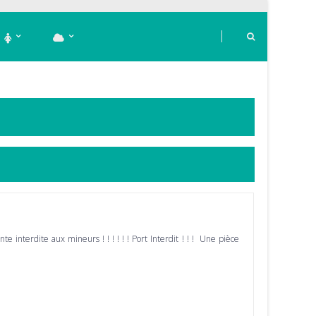
ente interdite aux mineurs ! ! ! ! ! ! Port Interdit ! ! ! Une pièce