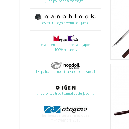
۔ les poupées à message ۔
۔ les micro-lego™ venus du Japon ۔
۔ les encens traditionnels du Japon ۔
. 100% naturels .
۔ les peluches monstrueusement kawaii ۔
۔ les fontes traditionnelles du Japon ۔
les fleurs de cerisier magiques
(mi-novembre 2015)