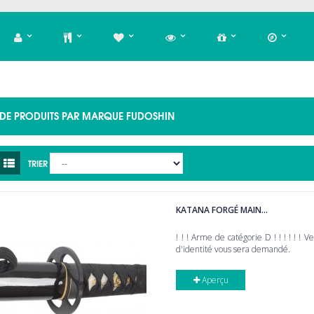
E DE PRODUITS PAR MARQUE FUDOSHIN
TRIER
KATANA FORGÉ MAIN...
! ! ! Arme de catégorie D ! ! ! ! ! ! V
d'identité vous sera demandé.
Aperçu