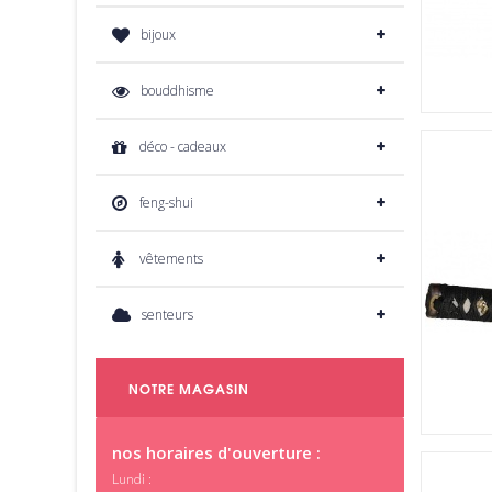
bijoux
bouddhisme
déco - cadeaux
feng-shui
vêtements
senteurs
NOTRE MAGASIN
nos horaires d'ouverture :
Lundi :