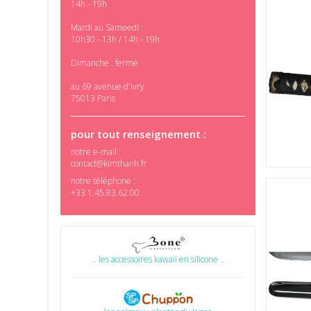
14h - 19h
Mardi au Sameedi :
10h30 - 13h / 14h - 19h
Dimanche : fermé
au 69 avenue d'Ivry
75013 Paris
pour tout renseignement :
notre e-mail :
contact@kimthanh.fr
notre téléphone :
+33 1.45.83.62.00
۔ les accessoires kawaii en silicone ۔