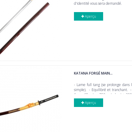
d'identité vous sera demandé.
Aperçu
KATANA FORGÉ MAIN...
- Lame full tang (se prolonge dans
simple). - Equilibré et tranchant.
(lame 68cm). - 750gr. (sabre) + 300gr.
aux mineurs ! ! ! ! ! ! Port Interdit !...
Aperçu