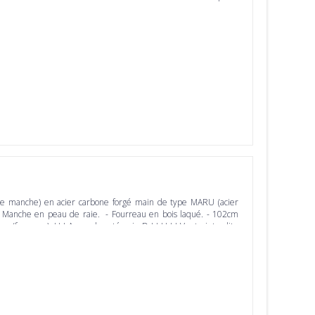
 le manche) en acier carbone forgé main de type MARU (acier
 - Manche en peau de raie. - Fourreau en bois laqué. - 102cm
 (fourreau). ! ! ! Arme de catégorie D ! ! ! ! ! ! Vente interdite