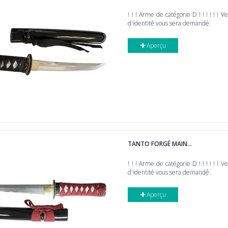
! ! ! Arme de catégorie D ! ! ! ! ! ! V
d'identité vous sera demandé.
Aperçu
TANTO FORGÉ MAIN...
! ! ! Arme de catégorie D ! ! ! ! ! ! V
d'identité vous sera demandé.
Aperçu