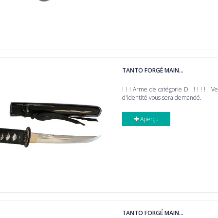
TANTO FORGÉ MAIN...
! ! ! Arme de catégorie D ! ! ! ! ! ! V
d'identité vous sera demandé.
Aperçu
TANTO FORGÉ MAIN...