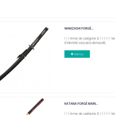
WAKIZASHI FORGÉ...
! ! ! Arme de catégorie D ! ! ! ! ! ! V
d'identité vous sera demandé.
Aperçu
KATANA FORGÉ MAIN...
! ! ! Arme de catégorie D ! ! ! ! ! ! V