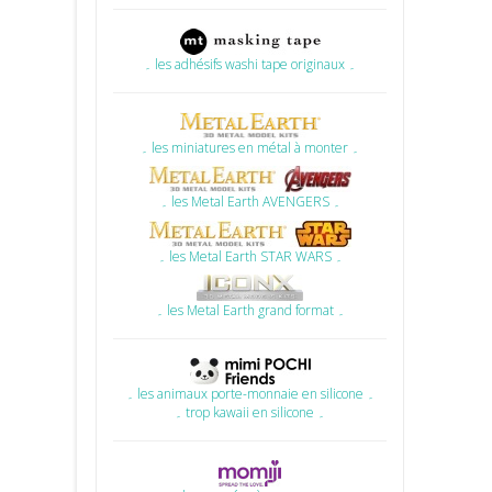
۔ les adhésifs washi tape originaux ۔
۔ les miniatures en métal à monter ۔
۔ les Metal Earth AVENGERS ۔
۔ les Metal Earth STAR WARS ۔
۔ les Metal Earth grand format ۔
۔ les animaux porte-monnaie en silicone ۔
۔ trop kawaii en silicone ۔