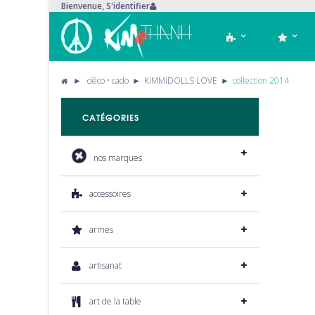
Bienvenue,
S'identifier
►
dēco • cado
►
KiMMiDOLLS LOVE
►
collection 2014
CATÉGORIES
nos marques
accessoires
armes
artisanat
art de la table