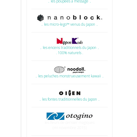
۔ les poupées à message ۔
۔ les micro-lego™ venus du Japon ۔
۔ les encens traditionnels du Japon ۔
. 100% naturels .
۔ les peluches monstrueusement kawaii ۔
۔ les fontes traditionnelles du Japon ۔
les fleurs de cerisier magiques
(mi-novembre 2015)