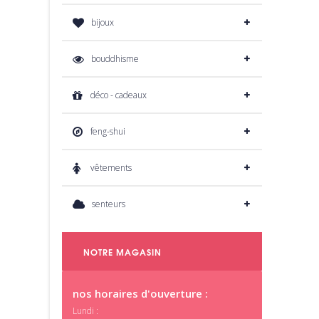
bijoux
bouddhisme
déco - cadeaux
feng-shui
vêtements
senteurs
NOTRE MAGASIN
nos horaires d'ouverture :
Lundi :