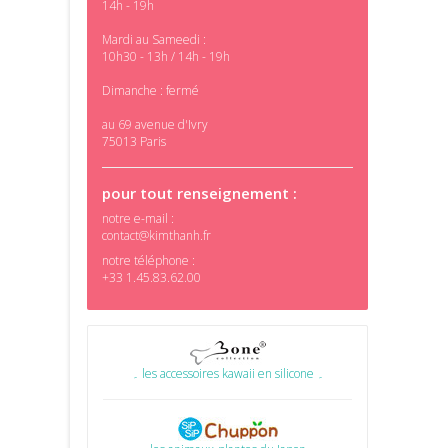
14h - 19h
Mardi au Sameedi :
10h30 - 13h / 14h - 19h
Dimanche : fermé
au 69 avenue d'Ivry
75013 Paris
pour tout renseignement :
notre e-mail :
contact@kimthanh.fr
notre téléphone :
+33 1.45.83.62.00
۔ les accessoires kawaii en silicone ۔