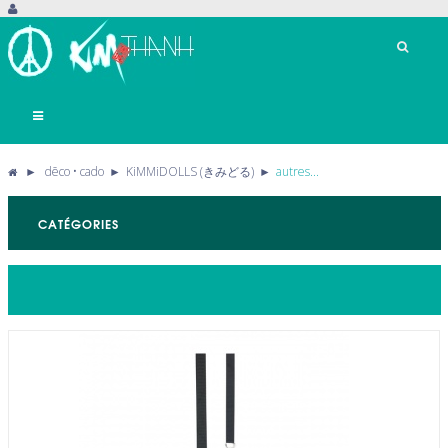
Basculer
la
navigation
►
dēco • cado
►
KiMMiDOLLS (きみどる)
►
autres...
CATÉGORIES